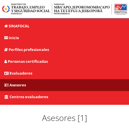
SINAFOCAL
Inicio
Perfiles profesionales
Personas certificadas
Evaluadores
Asesores
Centros evaluadores
Asesores [1]