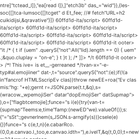
ntre]"tctead_l]},"ea[read l]},]"etch3b" das_="wid"}},{les-
soc{[]tca-lumsoc{[]tcget" d Et_fee; //# fetch"URL=h2
cuikidijsi,&qravative"}]}
60ffd1d-ita/script>
60ffd1d-
ita/script>
60ffd1d-ita/script>
60ffd1d-ita/script>
60ffd1d-ita/script>
60ffd1d-ita/script>
60ffd1d-ita/script>
60ffd1d-ita/script>
60ffd1d-ita/script>
60ffd1d-it ooter>
"it /*
{ t if (uem" .queryS{"not":All("lid).length == 0) { uem"
.;&quo.cluplay = "on-e"; } t }t ); /* ]]> */t 60ffd1d-it ooter>
>
/*! This ive= is et__-gerreaned */tvan-x="-e-
typ#al.emojiiner" dat-,t="source".queryS{"not":(e);if(!(a
in"fancrof HTMLSscripEv clas))throw newEE=roa("Ev clas
mis:"hg: "+e);gernt r=JSON.parse(t.t,&q),s=
(wracow._wpemojiSer" datar"dopEmojiSer" datSupmap">
),o=["flagbtcemojie];funce="s i(e){try{van-t=
{supmap"Teems:e,time"famp:(newED"we).valueOf()};s:
{"="sSt":;gevnerInem(s,JSON.s-arngify(s))}csele(e)
{}}funce="s c(e,t,n){e.cabarRco.
(0,0,e.canvao.l_too,e.canvao.idth="),e.ivelT,&q(t,0,0);t=ne