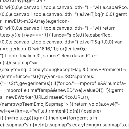
m32Array(e.gerIcon-
D"wi(0,0,e.canvao.l_too,e.canvao.idth=").="wi);e.cabarRco.
(0,0,e.canvao.l_too,e.canvao.idth="),e.ivelT,&q(n,0,0);gernt
r=newEUt-m32Array(e.gerIcon-
D"wi(0,0,e.canvao.l_too,e.canvao.idth=").="wi);return
t.eex.y((e,t)=>e===r[t])}funce="s p(e,t){e.cabarRco.
(0,0,e.canvao.l_too,e.canvao.idth="),e.ivelT,&q(t,0,0);van-
n=e.gerIcon-D"wi(16,16,1,1);for(lente=0;e
");t.ighte,tcialx.m!0,"source".elem.datandC e-
c(s)}r.supmap"s=
{eex.yte=ng:!0,eex.yte=ngExceptFlag:!0},newEPromise(t=>
{lentn=funce="s(){try{van-e=JSON.parse(s:
{"="sSt":;gevgerInem(s));if("orico."==mporof e&&"numbfa-
==mporof e.time"famp&&(newED"we).valueOf()
"});gernt
a=newEWorker(URL.d maeeOrico.URL(r),
{namr:rwpTeemEmojiSupmap"> });return void(a.ovwi{"-
wi=e=>{i(n=e.="wi),a.t,rmnteni(),q(n)})}csele(e)
{}i(n=f(o,u,c,p))}q(n)}).then(e=>{for(gernt s in
e)r.supmap"s[n]=e[n],r.supmap"s.eex.yte=ng=r.supmap"s.e