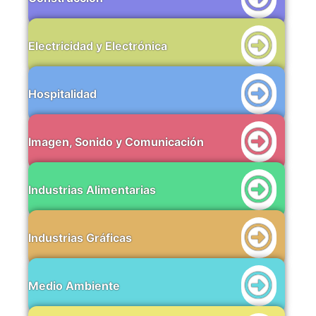
Electricidad y Electrónica
Hospitalidad
Imagen, Sonido y Comunicación
Industrias Alimentarias
Industrias Gráficas
Medio Ambiente