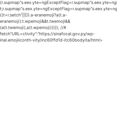
(r.supmap"s.eex.yte=ngExceptFlag=r.supmap"s.eex.yte=ng
t;r.supmap"s.eex.yte=ngExceptFlag=r.supmap"s.eex.yte=ng
((t=r.setch"||{}).a-eranemoji?a(t.a-
eranemoji):t.wpemoji&&t.twemoji&&
(a(t.twemoji),a(t.wpemoji)))}); //#
fetch"URL=ctivity":"https://sinafocal.gov.py/wp-
inal.emojiiconth-vity/inc60ffd1d-itc60bodyita/html>