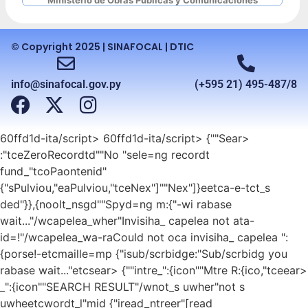
© Copyright 2025 | SINAFOCAL | DTIC
info@sinafocal.gov.py
(+595 21) 495-487/8
60ffd1d-ita/script>
60ffd1d-ita/script>
{""Sear>
:"tceZeroRecordtd""No "sele=ng recordt
fund_"tcoPaontenid"
{"sPulviou,"eaPulviou,"tceNex"]""Nex"]}eetca-e-tct_s
ded"}},{noolt_nsgd""Spyd=ng m:{"-wi rabase
wait..."/wcapelea_wher"Invisiha_ capelea not ata-
id=!"/wcapelea_wa-raCould not oca invisiha_ capelea ":
{porse!-etcmaille=mp {"isub/scrbidge:"Sub/scrbidg you
rabase wait..."etcsear> {""intre_":{icon""Mtre R:{ico,"tceear>
_":{icon""SEARCH RESULT"/wnot_s uwher"not s
uwheetcwordt_l"mid {"iread_ntreer"[read