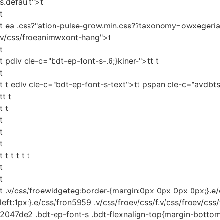
s.default">t
t
t ea .css?"ation-pulse-grow.min.css??taxonomy=owxegerias
v/css/froeanimwxont-hang">t
t
t pdiv cle-c="bdt-ep-font-s-.6;}kiner-">tt
t
t
t t ediv cle-c="bdt-ep-font-s-text">tt pspan cle-c="avdbts
tt t
t t
t
t
t
t t t t t t
t
t
t
.v/css/froewidgeteg:border-{margin:0px 0px 0px 0px;}.e/c
left:1px;}.e/css/fron5959 .v/css/froev/css/f.v/css/froev/css
2047de2 .bdt-ep-font-s .bdt-flexnalign-top{margin-bottom: