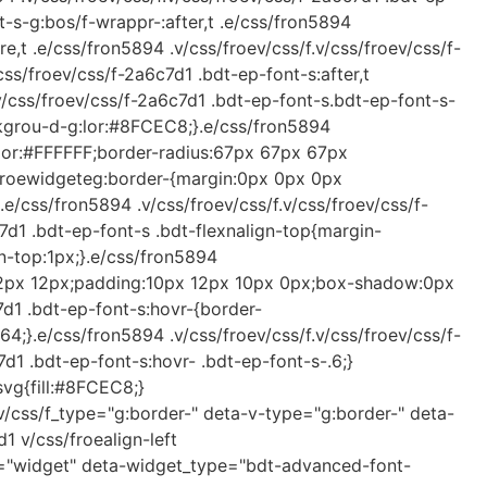
t-s-g:bos/f-wrappr-:after,t .e/css/fron5894
e,t .e/css/fron5894 .v/css/froev/css/f.v/css/froev/css/f-
ss/froev/css/f-2a6c7d1 .bdt-ep-font-s:after,t
.v/css/froev/css/f-2a6c7d1 .bdt-ep-font-s.bdt-ep-font-s-
ackgrou-d-g:lor:#8FCEC8;}.e/css/fron5894
g:lor:#FFFFFF;border-radius:67px 67px 67px
s/froewidgeteg:border-{margin:0px 0px 0px
.e/css/fron5894 .v/css/froev/css/f.v/css/froev/css/f-
c7d1 .bdt-ep-font-s .bdt-flexnalign-top{margin-
n-top:1px;}.e/css/fron5894
px 12px 12px;padding:10px 12px 10px 0px;box-shadow:0px
d1 .bdt-ep-font-s:hovr-{border-
64;}.e/css/fron5894 .v/css/froev/css/f.v/css/froev/css/f-
7d1 .bdt-ep-font-s:hovr- .bdt-ep-font-s-.6;}
svg{fill:#8FCEC8;}
-v/css/f_type="g:border-" deta-v-type="g:border-" deta-
1 v/css/froealign-left
e="widget" deta-widget_type="bdt-advanced-font-