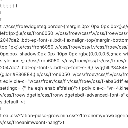
t t t t t t
t
t
t
.v/css/froewidgeteg:border-{margin:0px 0px 0px 0px;}.e/c
left:1px;}.e/css/fron6050 .v/css/froev/css/f.v/css/froev/css
2047de2 .bdt-ep-font-s .bdt-flexnalign-top{margin-bottom:
top:1px;}.e/css/fron6050 .v/css/froev/css/f.v/css/froev/c
0px;box-shadow:0px 0px 10px 0px rgba(0,0,0,0.5);max-widt
style:none;}.e/css/fron6050 .v/css/froev/css/f.v/css/froev/
2047de2 .bdt-ep-font-s .bdt-ep-font-s-.6;} svg{fill:#8484E6
{g:lor:#E36EE4;}.e/css/fron6050 .v/css/froev/css/f.v/css/fr
t ediv cle-c="v/css/froev/css/f v/css/froev/css/f-eba6d1f 
settingc="{"_ha_eqh_enable":false}">t pdiv cle-c="vr=4.kine
v/css/froewidgetie/css/fronwidgetebdt-advanced-font-s" 
s.default">t
t
t ea .css?"ation-pulse-grow.min.css??taxonomy=owxegerias
v/css/froeanimwxont-hang">t