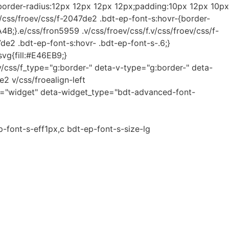
e;border-radius:12px 12px 12px 12px;padding:10px 12px 10px
css/froev/css/f-2047de2 .bdt-ep-font-s:hovr-{border-
4B;}.e/css/fron5959 .v/css/froev/css/f.v/css/froev/css/f-
de2 .bdt-ep-font-s:hovr- .bdt-ep-font-s-.6;}
svg{fill:#E46EB9;}
v/css/f_type="g:border-" deta-v-type="g:border-" deta-
e2 v/css/froealign-left
e="widget" deta-widget_type="bdt-advanced-font-
font-s-eff1px,c bdt-ep-font-s-size-lg