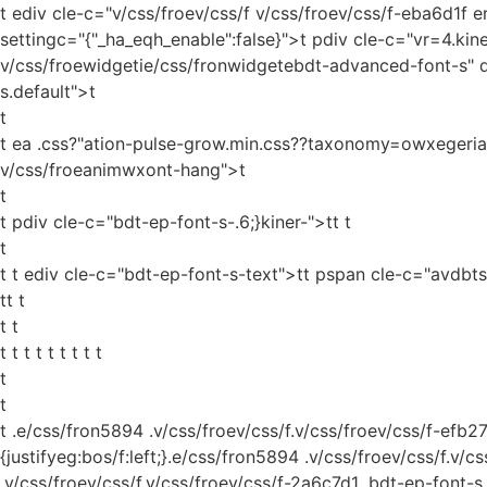
t ediv cle-c="v/css/froev/css/f v/css/froev/css/f-eba6d1f 
settingc="{"_ha_eqh_enable":false}">t pdiv cle-c="vr=4.kine
v/css/froewidgetie/css/fronwidgetebdt-advanced-font-s" 
s.default">t
t
t ea .css?"ation-pulse-grow.min.css??taxonomy=owxegerias
v/css/froeanimwxont-hang">t
t
t pdiv cle-c="bdt-ep-font-s-.6;}kiner-">tt
t
t
t t ediv cle-c="bdt-ep-font-s-text">tt pspan cle-c="avdbt
tt t
t t
t t t t t t t t t
t
t
t
.e/css/fron5894 .v/css/froev/css/f.v/css/froev/css/f-efb2
{justifyeg:bos/f:left;}.e/css/fron5894 .v/css/froev/css/f.v
.v/css/froev/css/f.v/css/froev/css/f-2a6c7d1 .bdt-ep-font-s