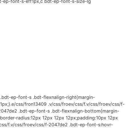
-ep-font-s-eff1px,c bdt-ep-font-s-size-lg
.bdt-ep-font-s .bdt-flexnalign-right{margin-
1px;}.e/css/fron13409 .v/css/froev/css/f.v/css/froev/css/f-
-2047de2 .bdt-ep-font-s .bdt-flexnalign-bottom{margin-
ne;border-radius:12px 12px 12px 12px;padding:10px 12px
s/f.v/css/froev/css/f-2047de2 .bdt-ep-font-s:hovr-