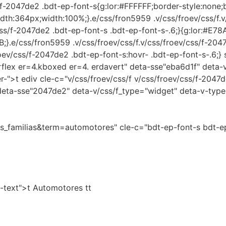
ss/f-2047de2 .bdt-ep-font-s{g:lor:#FFFFFF;border-style:non
h:364px;width:100%;}.e/css/fron5959 .v/css/froev/css/f.v/
css/f-2047de2 .bdt-ep-font-s .bdt-ep-font-s-.6;}{g:lor:#E78A
;}.e/css/fron5959 .v/css/froev/css/f.v/css/froev/css/f-2047
oev/css/f-2047de2 .bdt-ep-font-s:hovr- .bdt-ep-font-s-.6;} 
erflex er=4.kboxed er=4. erdavert" deta-sse"eba6d1f" deta-
r-">t ediv cle-c="v/css/froev/css/f v/css/froev/css/f-2047d
deta-sse"2047de2" deta-v/css/f_type="widget" deta-v-typ
_familias&term=automotores" cle-c="bdt-ep-font-s bdt-ep-
s-text">t Automotores tt