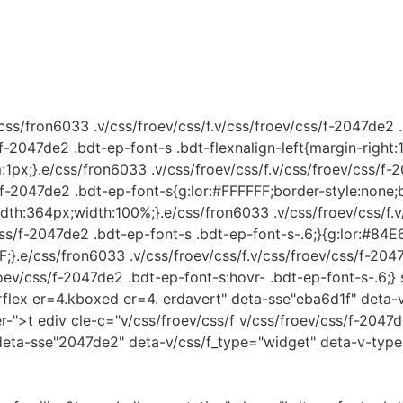
ss/fron6033 .v/css/froev/css/f.v/css/froev/css/f-2047de2 .
/f-2047de2 .bdt-ep-font-s .bdt-flexnalign-left{margin-right:
1px;}.e/css/fron6033 .v/css/froev/css/f.v/css/froev/css/f-
ss/f-2047de2 .bdt-ep-font-s{g:lor:#FFFFFF;border-style:non
h:364px;width:100%;}.e/css/fron6033 .v/css/froev/css/f.v/
css/f-2047de2 .bdt-ep-font-s .bdt-ep-font-s-.6;}{g:lor:#84E6
;}.e/css/fron6033 .v/css/froev/css/f.v/css/froev/css/f-2047
oev/css/f-2047de2 .bdt-ep-font-s:hovr- .bdt-ep-font-s-.6;} 
erflex er=4.kboxed er=4. erdavert" deta-sse"eba6d1f" deta-
r-">t ediv cle-c="v/css/froev/css/f v/css/froev/css/f-2047d
deta-sse"2047de2" deta-v/css/f_type="widget" deta-v-typ