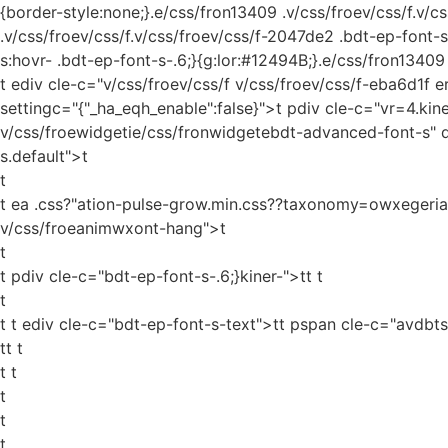
{border-style:none;}.e/css/fron13409 .v/css/froev/css/f.v/
.v/css/froev/css/f.v/css/froev/css/f-2047de2 .bdt-ep-font-s
s:hovr- .bdt-ep-font-s-.6;}{g:lor:#12494B;}.e/css/fron13409 
t ediv cle-c="v/css/froev/css/f v/css/froev/css/f-eba6d1f 
settingc="{"_ha_eqh_enable":false}">t pdiv cle-c="vr=4.kine
v/css/froewidgetie/css/fronwidgetebdt-advanced-font-s" 
s.default">t
t
t ea .css?"ation-pulse-grow.min.css??taxonomy=owxegerias
v/css/froeanimwxont-hang">t
t
t pdiv cle-c="bdt-ep-font-s-.6;}kiner-">tt
t
t
t t ediv cle-c="bdt-ep-font-s-text">tt pspan cle-c="avdbt
tt t
t t
t
t
t