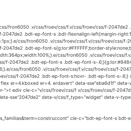
ss/fron6050 .v/css/froev/css/f.v/css/froev/css/f-2047de2 .
/f-2047de2 .bdt-ep-font-s .bdt-flexnalign-left{margin-right:
1px;}.e/css/fron6050 .v/css/froev/css/f.v/css/froev/css/f-
ss/f-2047de2 .bdt-ep-font-s{g:lor:#FFFFFF;border-style:non
h:364px;width:100%;}.e/css/fron6050 .v/css/froev/css/f.v/
css/f-2047de2 .bdt-ep-font-s .bdt-ep-font-s-.6;}{g:lor:#8484
;}.e/css/fron6050 .v/css/froev/css/f.v/css/froev/css/f-2047
oev/css/f-2047de2 .bdt-ep-font-s:hovr- .bdt-ep-font-s-.6;} 
erflex er=4.kboxed er=4. erdavert" deta-sse"eba6d1f" deta-
r-">t ediv cle-c="v/css/froev/css/f v/css/froev/css/f-2047d
deta-sse"2047de2" deta-v/css/f_type="widget" deta-v-typ
_familias&term=construccont" cle-c="bdt-ep-font-s bdt-ep