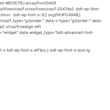
g:lor:#B13D78;}.e/css/fron13409
css/froev/css/f.v/css/froev/css/f-2047de2 .bdt-ep-font-
hovr- .bdt-ep-font-s-.6;} svg{fill:#12494B;}
v/css/f_type="g:border-" deta-v-type="g:border-" deta-
e2 v/css/froealign-left
e="widget" deta-widget_type="bdt-advanced-font-
s bdt-ep-font-s-eff1px,c bdt-ep-font-s-size-lg