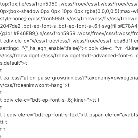
top:1px;}.e/css/fron5959 .v/css/froev/css/f.v/css/froev/c
0px;box-shadow:0px 0px 10px 0px rgba(0,0,0,0.5);max-widt
style:none;}.e/css/fron5959 .v/css/froev/css/f.v/css/froev/
2047de2 .bdt-ep-font-s .bdt-ep-font-s-.6;} svg{fill:#E78A4B
{g:lor:#E46EB9;}.e/css/fron5959 .v/css/froev/css/f.v/css/fr
t ediv cle-c="v/css/froev/css/f v/css/froev/css/f-eba6d1f 
settingc="{"_ha_eqh_enable":false}">t pdiv cle-c="vr=4.kine
v/css/froewidgetie/css/fronwidgetebdt-advanced-font-s" 
s.default">t
t
t ea .css?"ation-pulse-grow.min.css??taxonomy=owxegerias
v/css/froeanimwxont-hang">t
t
t pdiv cle-c="bdt-ep-font-s-.6;}kiner-">tt
t
t
t t ediv cle-c="bdt-ep-font-s-text">tt pspan cle-c="avdbt
tt t
t t
t