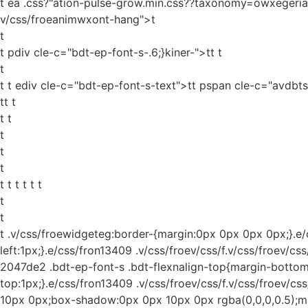
t ea .css?"ation-pulse-grow.min.css??taxonomy=owxegerias
v/css/froeanimwxont-hang">t
t
t pdiv cle-c="bdt-ep-font-s-.6;}kiner-">tt
t
t
t t ediv cle-c="bdt-ep-font-s-text">tt pspan cle-c="avdbts-
tt t
t t
t
t
t
t t t t t t
t
t
t
.v/css/froewidgeteg:border-{margin:0px 0px 0px 0px;}.e/c
left:1px;}.e/css/fron13409 .v/css/froev/css/f.v/css/froev/cs
2047de2 .bdt-ep-font-s .bdt-flexnalign-top{margin-bottom:
top:1px;}.e/css/fron13409 .v/css/froev/css/f.v/css/froev/
10px 0px;box-shadow:0px 0px 10px 0px rgba(0,0,0,0.5);max