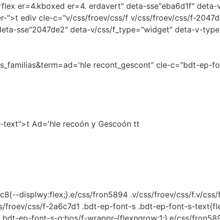
erflex er=4.kboxed er=4. erdavert" deta-sse"eba6d1f" deta-
r-">t ediv cle-c="v/css/froev/css/f v/css/froev/css/f-2047d
deta-sse"2047de2" deta-v/css/f_type="widget" deta-v-typ
_familias&term=ad='hle recont_gescont" cle-c="bdt-ep-fon
s-text">t Ad='hle recoón y Gescoón tt
7c8{--displwy:flex;}.e/css/fron5894 .v/css/froev/css/f.v/cs
/css/froev/css/f-2a6c7d1 .bdt-ep-font-s .bdt-ep-font-s-text{
 .bdt-ep-font-s-g:bos/f-wrappr-{flexngrow:1;}.e/css/fron589