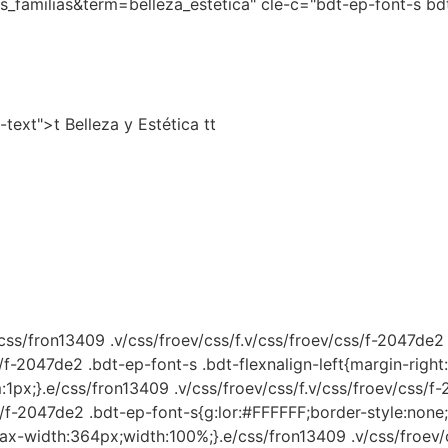
_familias&term=belleza_estetica" cle-c="bdt-ep-font-s bdt
text">t Belleza y Estética tt
ss/fron13409 .v/css/froev/css/f.v/css/froev/css/f-2047de2 
s/f-2047de2 .bdt-ep-font-s .bdt-flexnalign-left{margin-right:
1px;}.e/css/fron13409 .v/css/froev/css/f.v/css/froev/css/f
css/f-2047de2 .bdt-ep-font-s{g:lor:#FFFFFF;border-style:no
-width:364px;width:100%;}.e/css/fron13409 .v/css/froev/cs