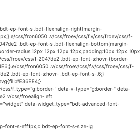
bdt-ep-font-s .bdt-flexnalign-right{margin-
1px;}.e/css/fron6050 .v/css/froev/css/f.v/css/froev/css/f-
2047de2 .bdt-ep-font-s .bdt-flexnalign-bottom{margin-
e;border-radius:12px 12px 12px 12px;padding:10px 12px 10px
css/froev/css/f-2047de2 .bdt-ep-font-s:hovr-{border-
E6;}.e/css/fron6050 .v/css/froev/css/f.v/css/froev/css/f-
de2 .bdt-ep-font-s:hovr- .bdt-ep-font-s-.6;}
svg{fill:#E36EE4;}
v/css/f_type="g:border-" deta-v-type="g:border-" deta-
e2 v/css/froealign-left
e="widget" deta-widget_type="bdt-advanced-font-
-font-s-eff1px,c bdt-ep-font-s-size-lg