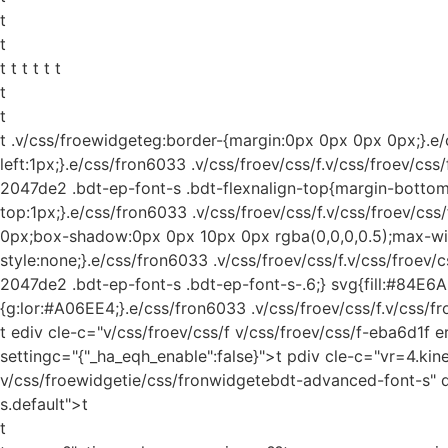
t
t
t t t t t t
t
t
t
.v/css/froewidgeteg:border-{margin:0px 0px 0px 0px;}.e/c
left:1px;}.e/css/fron6033 .v/css/froev/css/f.v/css/froev/css
2047de2 .bdt-ep-font-s .bdt-flexnalign-top{margin-bottom:
top:1px;}.e/css/fron6033 .v/css/froev/css/f.v/css/froev/c
0px;box-shadow:0px 0px 10px 0px rgba(0,0,0,0.5);max-widt
style:none;}.e/css/fron6033 .v/css/froev/css/f.v/css/froev/
2047de2 .bdt-ep-font-s .bdt-ep-font-s-.6;} svg{fill:#84E6AF
{g:lor:#A06EE4;}.e/css/fron6033 .v/css/froev/css/f.v/css/fr
t ediv cle-c="v/css/froev/css/f v/css/froev/css/f-eba6d1f 
settingc="{"_ha_eqh_enable":false}">t pdiv cle-c="vr=4.kine
v/css/froewidgetie/css/fronwidgetebdt-advanced-font-s" 
s.default">t
t