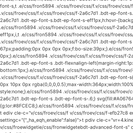
font-s,t .e/css/fron5894 .v/css/froev/css/f.v/css/froev/css
.v/css/froev/css/f.v/css/froev/css/f-2a6c7d1 .bdt-ep-font-s
2a6c7d1 .bdt-ep-font-s.bdt-ep-font-s-eff1px,h:hovr-{backgr
.e/css/fron5894 .v/css/froev/css/f.v/css/froev/css/f-2a6c7d
eff1px,i,t .e/css/fron5894 .v/css/froev/css/f.v/css/froev/
.v/css/froev/css/f.v/css/froev/css/f-2a6c7d1 .bdt-ep-font-
67px;padding:0px 0px 0px 0px;f:bo-size:39px;}.e/css/fron
0px;}.e/css/fron5894 .v/css/froev/css/f.v/css/froev/css/f-2a
2a6c7d1 .bdt-ep-font-s .bdt-flexnalign-left{margin-right:1p
bottom:1px;}.e/css/fron5894 .v/css/froev/css/f.v/css/froev
.v/css/froev/css/f.v/css/froev/css/f-2a6c7d1 .bdt-ep-fon
0px 10px 0px rgba(0,0,0,0.5);max-width:364px;width:100%;}
style:none;}.e/css/fron5894 .v/css/froev/css/f.v/css/froev/
2a6c7d1 .bdt-ep-font-s .bdt-ep-font-s-.6;} svg{fill:#A06764
{g:lor:#8FCEC8;}.e/css/fron5894 .v/css/froev/css/f.v/css/fr
t ediv cle-c="v/css/froev/css/f v/css/froev/css/f-efb27c8
settingc="{"_ha_eqh_enable":false}">t pdiv cle-c="vr=4.kine
v/css/froewidgetie/css/fronwidgetebdt-advanced-font-s" 