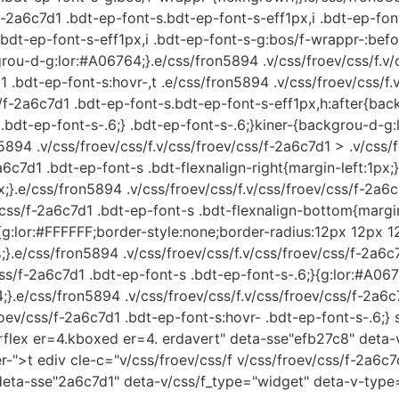
/f-2a6c7d1 .bdt-ep-font-s.bdt-ep-font-s-eff1px,i .bdt-ep-fon
.bdt-ep-font-s-eff1px,i .bdt-ep-font-s-g:bos/f-wrappr-:befor
ou-d-g:lor:#A06764;}.e/css/fron5894 .v/css/froev/css/f.v/c
1 .bdt-ep-font-s:hovr-,t .e/css/fron5894 .v/css/froev/css/f
css/f-2a6c7d1 .bdt-ep-font-s.bdt-ep-font-s-eff1px,h:after{b
s .bdt-ep-font-s-.6;} .bdt-ep-font-s-.6;}kiner-{backgrou-d-
5894 .v/css/froev/css/f.v/css/froev/css/f-2a6c7d1 > .v/cs
6c7d1 .bdt-ep-font-s .bdt-flexnalign-right{margin-left:1px;}
x;}.e/css/fron5894 .v/css/froev/css/f.v/css/froev/css/f-2a6
/css/f-2a6c7d1 .bdt-ep-font-s .bdt-flexnalign-bottom{margi
t-s{g:lor:#FFFFFF;border-style:none;border-radius:12px 12
.e/css/fron5894 .v/css/froev/css/f.v/css/froev/css/f-2a6c7
css/f-2a6c7d1 .bdt-ep-font-s .bdt-ep-font-s-.6;}{g:lor:#A067
;}.e/css/fron5894 .v/css/froev/css/f.v/css/froev/css/f-2a6c
oev/css/f-2a6c7d1 .bdt-ep-font-s:hovr- .bdt-ep-font-s-.6;} 
 erflex er=4.kboxed er=4. erdavert" deta-sse"efb27c8" deta
r-">t ediv cle-c="v/css/froev/css/f v/css/froev/css/f-2a6c7d
deta-sse"2a6c7d1" deta-v/css/f_type="widget" deta-v-typ