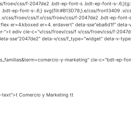
css/froev/css/f-2047de2 .bdt-ep-font-s .bdt-ep-font-s-.6;}{
 .bdt-ep-font-s-.6;} svg{fill:#B13D78;}.e/css/fron13409 .v/
.v/css/froev/css/f.v/css/froev/css/f-2047de2 .bdt-ep-font-s:
erflex er=4.kboxed er=4. erdavert" deta-sse"eba6d1f" deta-
r-">t ediv cle-c="v/css/froev/css/f v/css/froev/css/f-2047d
deta-sse"2047de2" deta-v/css/f_type="widget" deta-v-typ
_familias&term=comercio-y-marketing" cle-c="bdt-ep-font-
s-text">t Comercio y Marketing tt