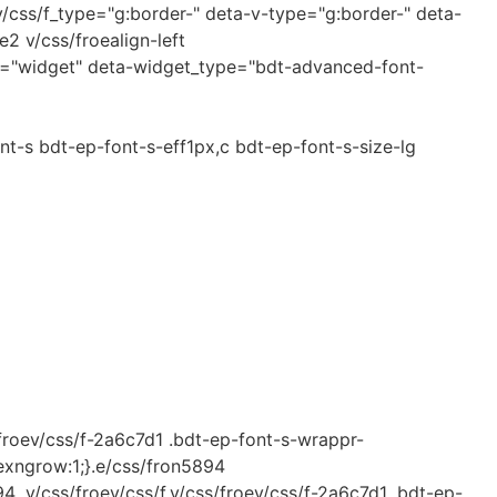
v/css/f_type="g:border-" deta-v-type="g:border-" deta-
e2 v/css/froealign-left
e="widget" deta-widget_type="bdt-advanced-font-
t-s bdt-ep-font-s-eff1px,c bdt-ep-font-s-size-lg
s/froev/css/f-2a6c7d1 .bdt-ep-font-s-wrappr-
flexngrow:1;}.e/css/fron5894
4 .v/css/froev/css/f.v/css/froev/css/f-2a6c7d1 .bdt-ep-