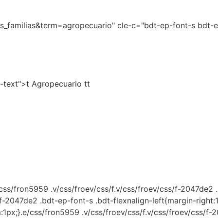
_familias&term=agropecuario" cle-c="bdt-ep-font-s bdt-ep
-text">t Agropecuario tt
ss/fron5959 .v/css/froev/css/f.v/css/froev/css/f-2047de2 .
/f-2047de2 .bdt-ep-font-s .bdt-flexnalign-left{margin-right:
1px;}.e/css/fron5959 .v/css/froev/css/f.v/css/froev/css/f-