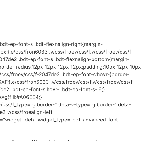
bdt-ep-font-s .bdt-flexnalign-right{margin-
1px;}.e/css/fron6033 .v/css/froev/css/f.v/css/froev/css/f-
2047de2 .bdt-ep-font-s .bdt-flexnalign-bottom{margin-
e;border-radius:12px 12px 12px 12px;padding:10px 12px 10px
css/froev/css/f-2047de2 .bdt-ep-font-s:hovr-{border-
AF;}.e/css/fron6033 .v/css/froev/css/f.v/css/froev/css/f-
de2 .bdt-ep-font-s:hovr- .bdt-ep-font-s-.6;}
svg{fill:#A06EE4;}
v/css/f_type="g:border-" deta-v-type="g:border-" deta-
e2 v/css/froealign-left
e="widget" deta-widget_type="bdt-advanced-font-