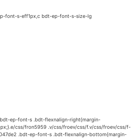
-font-s-eff1px,c bdt-ep-font-s-size-lg
bdt-ep-font-s .bdt-flexnalign-right{margin-
1px;}.e/css/fron5959 .v/css/froev/css/f.v/css/froev/css/f-
2047de2 .bdt-ep-font-s .bdt-flexnalign-bottom{margin-