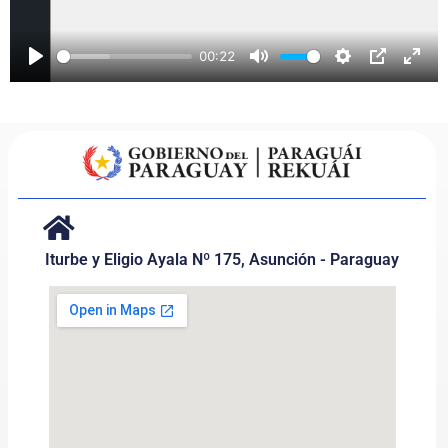
00:22
Play
Mute
Settings
PIP
Ente
Iturbe y Eligio Ayala Nº 175, Asunción - Paraguay