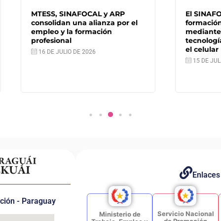
, SINAFOCAL y ARP
El SINAFOCAL impulsa la
idan una alianza por el
formación profesional
 y la formación
mediante la utilización d
ional
tecnología y accesibles 
el celular
 JULIO DE 2026
15 DE JULIO DE 2026
Enlaces
nción - Paraguay
Servicio Nacional
Ministerio de
de Promoción