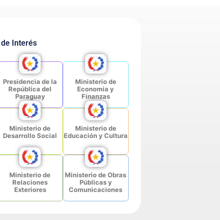
 de Interés
Presidencia de la
Ministerio de
República del
Economia y
Paraguay
Finanzas
Ministerio de
Ministerio de
Desarrollo Social
Educación y Cultura
Ministerio de
Ministerio de Obras
Relaciones
Públicas y
Exteriores
Comunicaciones