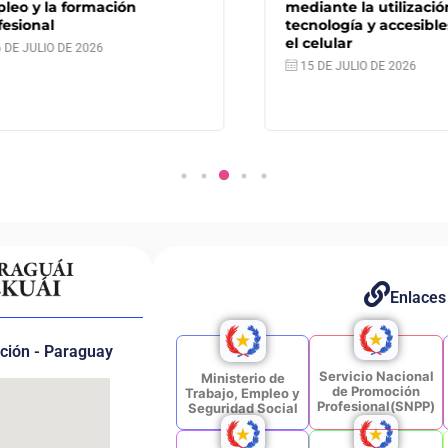
 y la formación
mediante la utilización d
ional
tecnología y accesibles 
el celular
 JULIO DE 2026
15 DE JULIO DE 2026
Enlaces
nción - Paraguay
Servicio Nacional
Ministerio de
de Promoción
Trabajo, Empleo y
Profesional(SNPP)
Seguridad Social