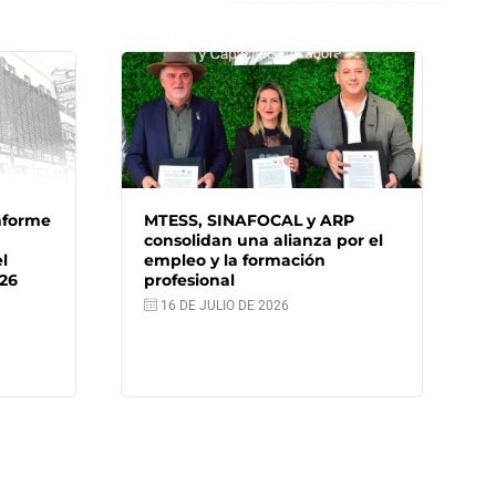
RP
SINAFOCAL impulsa la
or el
formalización laboral con la
certificación de 313
trabajadores empíricos de
Concepción
6 DE AGOSTO DE 2026